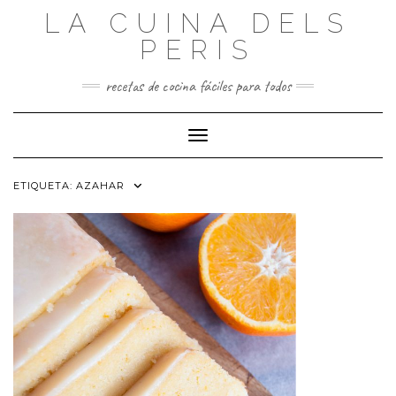
Saltar
LA CUINA DELS
al
contenido
PERIS
recetas de cocina fáciles para todos
Cambiar modo de navegación
ETIQUETA:
AZAHAR