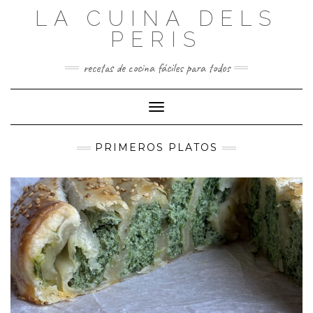
Saltar
LA CUINA DELS
al
contenido
PERIS
recetas de cocina fáciles para todos
Cambiar modo de navegación
PRIMEROS PLATOS