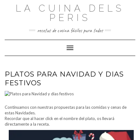
Saltar
LA CUINA DELS
al
contenido
PERIS
recetas de cocina fáciles para todos
Cambiar modo de navegación
PLATOS PARA NAVIDAD Y DIAS
FESTIVOS
Continuamos con nuestras propuestas para las comidas y cenas de
estas Navidades.
Recordar que al hacer click en el nombre del plato, os llevará
directamente a la receta.