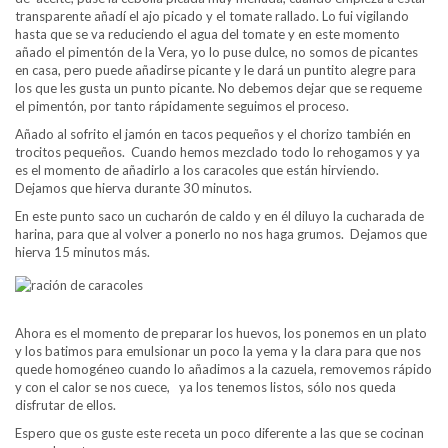
transparente añadí el ajo picado y el tomate rallado. Lo fui vigilando
hasta que se va reduciendo el agua del tomate y en este momento
añado el pimentón de la Vera, yo lo puse dulce, no somos de picantes
en casa, pero puede añadirse picante y le dará un puntito alegre para
los que les gusta un punto picante. No debemos dejar que se requeme
el pimentón, por tanto rápidamente seguimos el proceso.
Añado al sofrito el jamón en tacos pequeños y el chorizo también en
trocitos pequeños. Cuando hemos mezclado todo lo rehogamos y ya
es el momento de añadirlo a los caracoles que están hirviendo.
Dejamos que hierva durante 30 minutos.
En este punto saco un cucharón de caldo y en él diluyo la cucharada de
harina, para que al volver a ponerlo no nos haga grumos. Dejamos que
hierva 15 minutos más.
Ahora es el momento de preparar los huevos, los ponemos en un plato
y los batimos para emulsionar un poco la yema y la clara para que nos
quede homogéneo cuando lo añadimos a la cazuela, removemos rápido
y con el calor se nos cuece, ya los tenemos listos, sólo nos queda
disfrutar de ellos.
Espero que os guste este receta un poco diferente a las que se cocinan