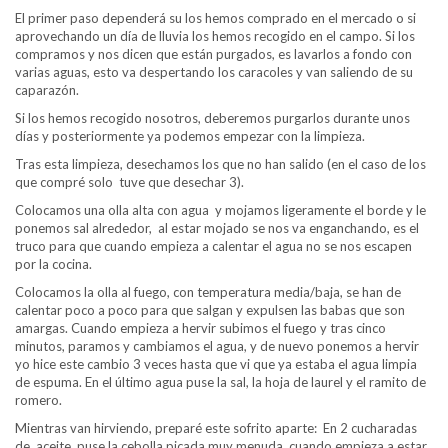
El primer paso dependerá su los hemos comprado en el mercado o si
aprovechando un día de lluvia los hemos recogido en el campo. Si los
compramos y nos dicen que están purgados, es lavarlos a fondo con
varias aguas, esto va despertando los caracoles y van saliendo de su
caparazón.
Si los hemos recogido nosotros, deberemos purgarlos durante unos
días y posteriormente ya podemos empezar con la limpieza.
Tras esta limpieza, desechamos los que no han salido (en el caso de los
que compré solo tuve que desechar 3).
Colocamos una olla alta con agua y mojamos ligeramente el borde y le
ponemos sal alrededor, al estar mojado se nos va enganchando, es el
truco para que cuando empieza a calentar el agua no se nos escapen
por la cocina.
Colocamos la olla al fuego, con temperatura media/baja, se han de
calentar poco a poco para que salgan y expulsen las babas que son
amargas. Cuando empieza a hervir subimos el fuego y tras cinco
minutos, paramos y cambiamos el agua, y de nuevo ponemos a hervir
yo hice este cambio 3 veces hasta que vi que ya estaba el agua limpia
de espuma. En el último agua puse la sal, la hoja de laurel y el ramito de
romero.
Mientras van hirviendo, preparé este sofrito aparte: En 2 cucharadas
de aceite, puse la cebolla picada muy menuda, cuando empieza a estar