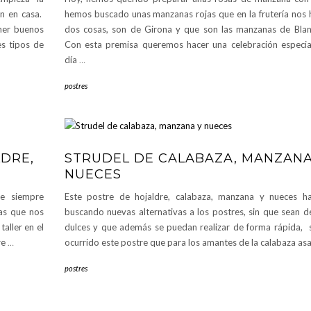
n en casa.
hemos buscado unas manzanas rojas que en la frutería nos 
ner buenos
dos cosas, son de Girona y que son las manzanas de Blan
s tipos de
Con esta premisa queremos hacer una celebración especia
día
…
postres
DRE,
STRUDEL DE CALABAZA, MANZANA
NUECES
ue siempre
Este postre de hojaldre, calabaza, manzana y nueces h
as que nos
buscando nuevas alternativas a los postres, sin que sean 
aller en el
dulces y que además se puedan realizar de forma rápida, 
re
…
ocurrido este postre que para los amantes de la calabaza as
postres