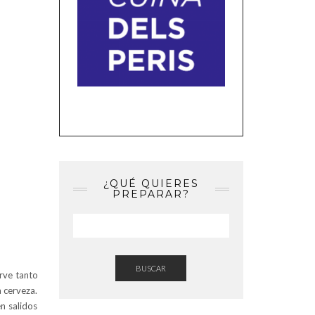
¿QUÉ QUIERES
PREPARAR?
BUSCAR
rve tanto
 cerveza.
n salidos