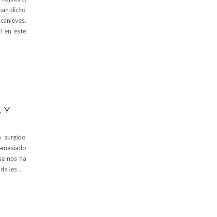
han dicho
canieves.
l en este
 Y
a surgido
demasiado
se nos ha
ada les
…