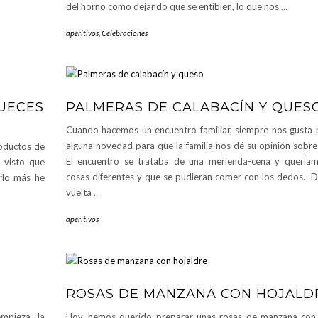
del horno como dejando que se entibien, lo que nos
…
aperitivos
,
Celebraciones
NUECES
PALMERAS DE CALABACÍN Y QUES
Cuando hacemos un encuentro familiar, siempre nos gusta 
alguna novedad para que la familia nos dé su opinión sobre 
oductos de
El encuentro se trataba de una merienda-cena y quería
 visto que
cosas diferentes y que se pudieran comer con los dedos. 
rlo más he
vuelta
…
aperitivos
ROSAS DE MANZANA CON HOJALD
empieza la
Hoy, hemos querido preparar unas rosas de manzana con 