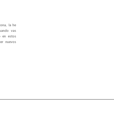
tona, la he
cuando vas
o en estos
er nuevos